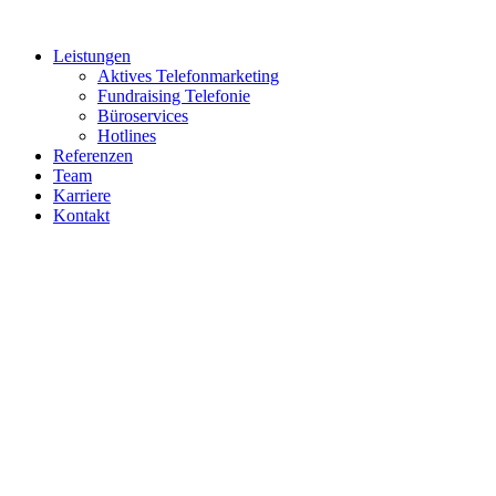
Zum
Inhalt
Leistungen
springen
Aktives Telefonmarketing
Fundraising Telefonie
Büroservices
Hotlines
Referenzen
Team
Karriere
Kontakt