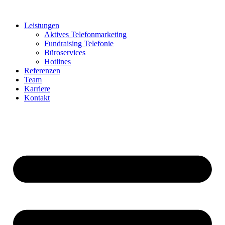
Zum
Inhalt
Leistungen
springen
Aktives Telefonmarketing
Fundraising Telefonie
Büroservices
Hotlines
Referenzen
Team
Karriere
Kontakt